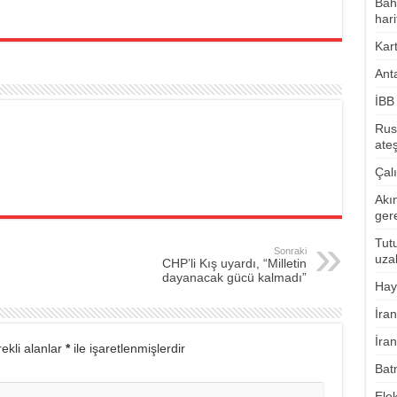
Bahç
hari
Kart
Ant
İBB
Rus
ate
Çalı
Akı
ger
Tut
Sonraki
uzak
CHP’li Kış uyardı, “Milletin
dayanacak gücü kalmadı”
Hayv
İran
İran
ekli alanlar
*
ile işaretlenmişlerdir
Bat
Ele