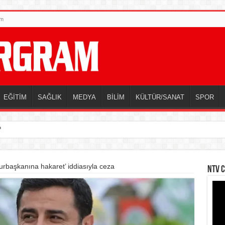
im
EĞİTİM
SAĞLIK
MEDYA
BİLİM
KÜLTÜR/SANAT
SPOR
?
rbaşkanına hakaret’ iddiasıyla ceza
NTV C