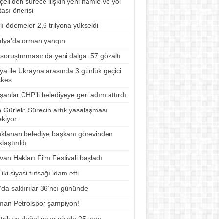
eli’den sürece ilişkin yeni hamle ve yol
tası önerisi
lı ödemeler 2,6 trilyona yükseldi
alya’da orman yangını
 soruşturmasında yeni dalga: 57 gözaltı
ya ile Ukrayna arasında 3 günlük geçici
şkes
şanlar CHP’li belediyeye geri adım attırdı
n Gürlek: Sürecin artık yasalaşması
ekiyor
uklanan belediye başkanı görevinden
laştırıldı
an Hakları Film Festivali başladı
 iki siyasi tutsağı idam etti
’da saldırılar 36’ncı gününde
man Petrolspor şampiyon!
ktrik ve doğal gaza yüzde 25 zam