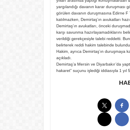
yılları arasında yaptığı konuşmalardan 
yargılandığı davanın karar duruşması 
görülen davanın duruşmasına Edirne F T
katılmazken, Demirtaş’ın avukatları hazı
Demirtaş’ın avukatları, önceki duruşma
karşı savunma hazırlayamadıklarını beli
verildiği gerekçesiyle talebi reddetti. Bu
belirterek reddi hakim talebinde bulundu
Hakim, ayrıca Demirtaş’ın duruşmaya kat
açıkladı.
Demirtaş’a Mersin ve Diyarbakır’da yap
hakaret” suçunu işlediği iddiasıyla 1 yıl
HAB