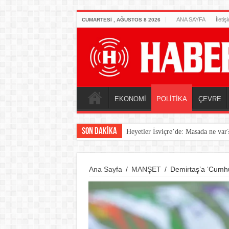
ANA SAYFA
İletiş
CUMARTESI , AĞUSTOS 8 2026
EKONOMİ
POLİTİKA
ÇEVRE
SON DAKİKA
Heyetler İsviçre’de: Masada ne var
Ana Sayfa
/
MANŞET
/
Demirtaş’a ‘Cumhu