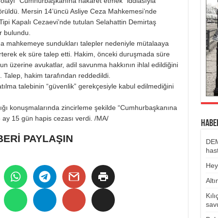
dolayı “Cumhurbaşkanına hakaret etmek” iddiasıyla
görüldü. Mersin 14’üncü Asliye Ceza Mahkemesi’nde
ipi Kapalı Cezaevi’nde tutulan Selahattin Demirtaş
r bulundu.
da mahkemeye sundukları talepler nedeniyle mütalaaya
rterek ek süre talep etti. Hakim, önceki duruşmada süre
nun üzerine avukatlar, adil savunma hakkının ihlal edildiğini
. Talep, hakim tarafından reddedildi.
ılma talebinin “güvenlik” gerekçesiyle kabul edilmediğini
tığı konuşmalarında zincirleme şekilde “Cumhurbaşkanına
 5 ay 15 gün hapis cezası verdi. /MA/
HABE
ERİ PAYLAŞIN
DEM 
hast
Hey
Alt
Kılı
sav