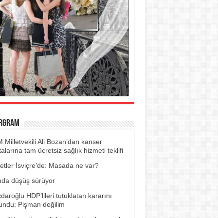
RGRAM
Milletvekili Ali Bozan’dan kanser
alarına tam ücretsiz sağlık hizmeti teklifi
etler İsviçre’de: Masada ne var?
ında düşüş sürüyor
çdaroğlu HDP’lileri tutuklatan kararını
undu: Pişman değilim