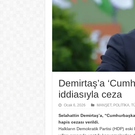
Demirtaş’a ‘Cumh
iddiasıyla ceza
Ocak 6, 2026
MANŞET
,
POLİTİKA
,
T
Selahattin Demirtaş’a, “Cumhurbaşkan
hapis cezası verildi.
Halkların Demokratik Partisi (HDP) eski